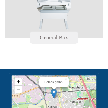
General Box
×
+
Polaris gmbh
−