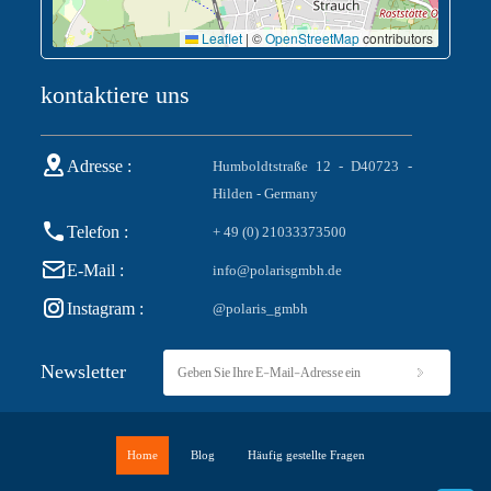
Leaflet
|
©
OpenStreetMap
contributors
kontaktiere uns
Adresse :
Humboldtstraße 12 - D40723 -
Hilden - Germany
Telefon :
+ 49 (0) 21033373500
E-Mail :
info@polarisgmbh.de
Instagram :
@polaris_gmbh
Newsletter
Home
Blog
Häufig gestellte Fragen