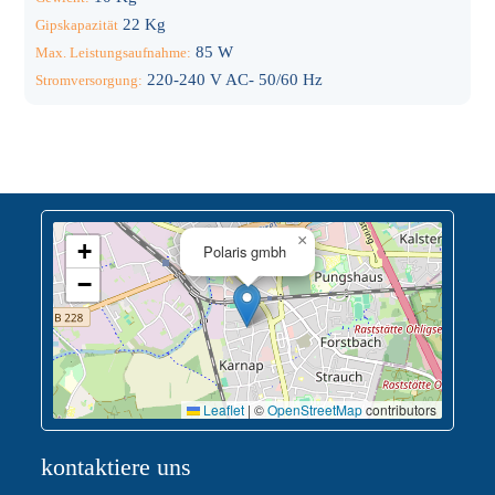
22 Kg
Gipskapazität
85 W
Max. Leistungsaufnahme:
220-240 V AC- 50/60 Hz
Stromversorgung:
×
+
Polaris gmbh
−
Leaflet
|
©
OpenStreetMap
contributors
kontaktiere uns